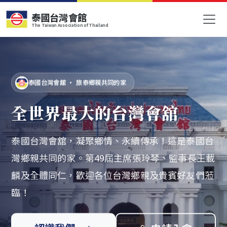
泰國台灣會館
The Taiwan Association of Thailand
泰國台灣會舘 · 旅泰鄉親共同的家
全世界最大的台灣會舘
泰國台灣會舘，凝聚鄉情、永續傳承！這是泰國台
灣鄉親共同的家。第49屆主席張玲琴、監事長王載
麟及全體同仁，歡迎各位台灣鄉親及貴賓好友們蒞
臨！